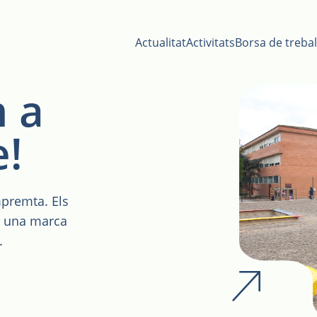
Actualitat
Activitats
Borsa de trebal
m a
e!
mpremta. Els
, una marca
.