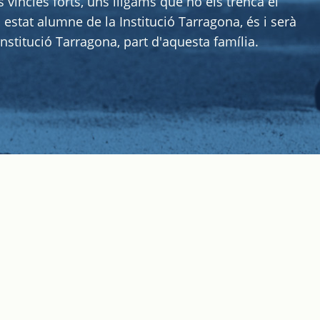
s vincles forts, uns lligams que no els trenca el
estat alumne de la Institució Tarragona, és i serà
nstitució Tarragona, part d'aquesta família.