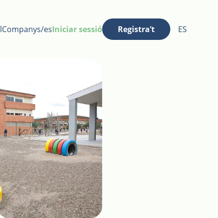
l
Companys/es
Iniciar sessió
Registra’t
ES