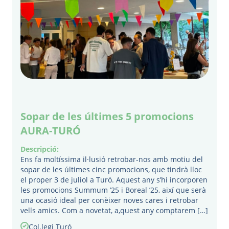
Sopar de les últimes 5 promocions
AURA-TURÓ
Descripció:
Ens fa moltíssima il·lusió retrobar-nos amb motiu del
sopar de les últimes cinc promocions, que tindrà lloc
el proper 3 de juliol a Turó. Aquest any s’hi incorporen
les promocions Summum ’25 i Boreal ’25, així que serà
una ocasió ideal per conèixer noves cares i retrobar
vells amics. Com a novetat, a,quest any comptarem […]
Col.legi Turó